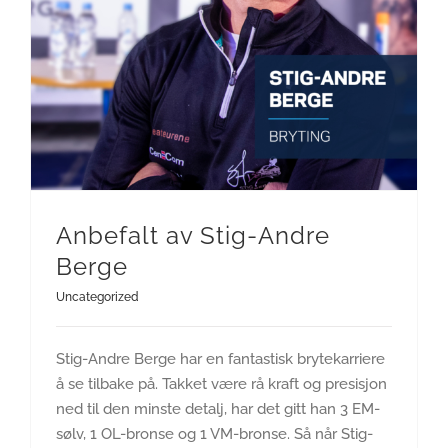
Anbefalt av Stig-Andre
Berge
Uncategorized
Stig-Andre Berge har en fantastisk brytekarriere
å se tilbake på. Takket være rå kraft og presisjon
ned til den minste detalj, har det gitt han 3 EM-
sølv, 1 OL-bronse og 1 VM-bronse. Så når Stig-