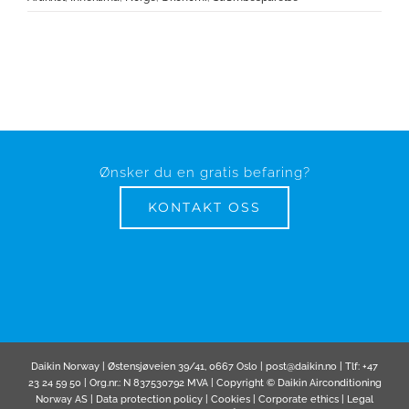
Ønsker du en gratis befaring?
KONTAKT OSS
Daikin Norway | Østensjøveien 39/41, 0667 Oslo | post@daikin.no | Tlf: +47
23 24 59 50 | Org.nr.: N 837530792 MVA | Copyright © Daikin Airconditioning
Norway AS |
Data protection policy
|
Cookies
|
Corporate ethics
|
Legal