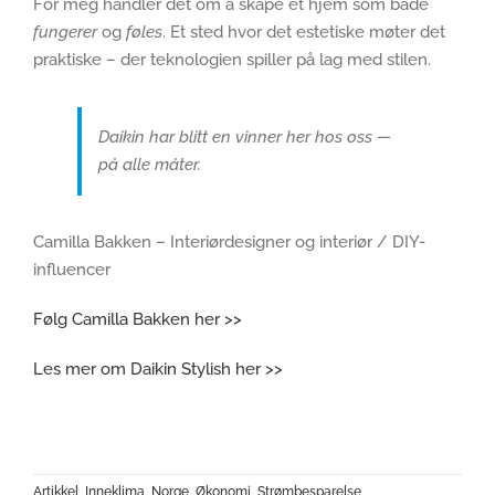
For meg handler det om å skape et hjem som både
fungerer
og
føles
. Et sted hvor det estetiske møter det
praktiske – der teknologien spiller på lag med stilen.
Daikin har blitt en vinner her hos oss —
på alle måter.
Camilla Bakken – Interiørdesigner og interiør / DIY-
influencer
Følg Camilla Bakken her >>
Les mer om Daikin Stylish her >>
Artikkel
,
Inneklima
,
Norge
,
Økonomi
,
Strømbesparelse