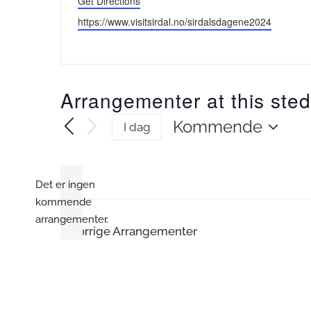
Get Directions
Website
https://www.visitsirdal.no/sirdalsdagene2024
Arrangementer at this sted
Kommende
I dag
Velg
dato.
Det er ingen
kommende
Merknad
arrangementer.
Forrige
Arrangementer