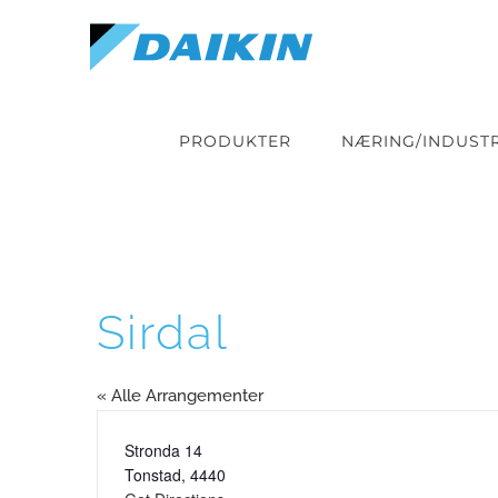
Skip
to
content
PRODUKTER
NÆRING/INDUSTR
Sirdal
« Alle Arrangementer
Address
Stronda 14
Tonstad
,
4440