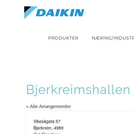
Skip
to
content
PRODUKTER
NÆRING/INDUSTR
Bjerkreimshallen
« Alle Arrangementer
Address
Vikesågata 57
Bjerkreim
,
4989