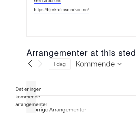
Get Directions
Website
https://bjerkreimsmarken.no/
Arrangementer at this sted
Kommende
I dag
Velg
dato.
Det er ingen
kommende
Merknad
arrangementer.
Forrige
Arrangementer