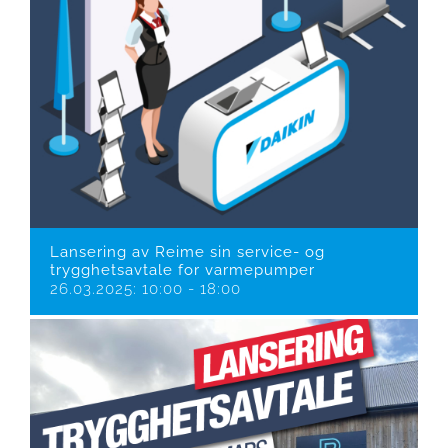
Lansering av Reime sin service- og
trygghetsavtale for varmepumper
26.03.2025: 10:00
-
18:00