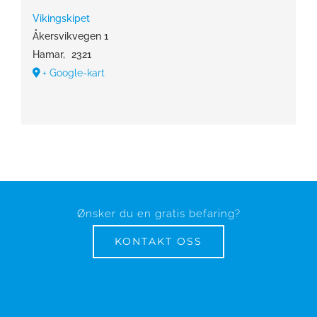
Vikingskipet
Åkersvikvegen 1
Hamar
,
2321
+ Google-kart
Ønsker du en gratis befaring?
KONTAKT OSS