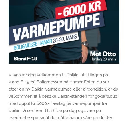
Vi ønsker deg velkommen til Daikin-utstillingen på
stand F-19 på Boligmessen på Hamar. Enten du ser
etter en ny Daikin-varmepumpe eller aircondition, er du
velkommen til å besøke Daikin-standen for gode tilbud
med opptil Kr 6000,- i avslag på varmepumper fra
Daikin. Vi ser frem til å hilse på deg og svare på
eventuelle spørsmål du måtte ha om våre produkter.