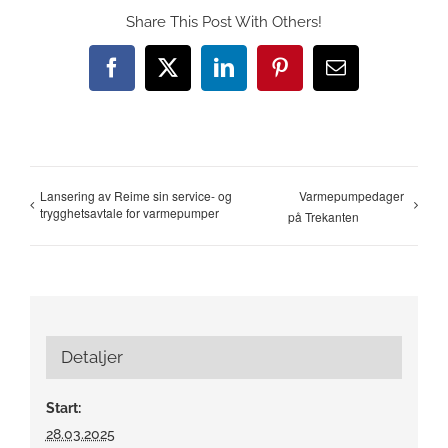
Share This Post With Others!
Facebook
X
LinkedIn
Pinterest
E-
post
Lansering av Reime sin service- og
Varmepumpedager
trygghetsavtale for varmepumper
på Trekanten
Detaljer
Start:
28.03.2025