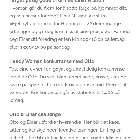
Fargetips og gode triks med Einar Nilsson
Hvordan går du frem for å sette farge på hjemmet ditt,
og hva passer for deg? Einar Nilsson kjent fra
«Fjellhytta» og «Tid for Hjem» på TV2 deler mange
erfaringer og gir deg lure triks til dine prosjekter. Få med
deg Einar sitt foredrag enten kl 12:00/16:00 på lørdag
eller 13:00/15:00 på søndag.
Handy Woman konkurranse med Otto
Test dine evner i en gøyal og uhøytidelig konkurranse
ledet av Otto. Du skal blant annet sage, pusse, skru og
svare på spørsmål om verktøy og husarbeid. Premie til
vinneren! Konkurransen går av stabelen kl 14:00 på
lørdag.
Otto & Einar challenge
Otto og Einar utfordrer hverandre! Her blir det kaos,
latter og kanskje noen kreative løsninger! Én ting er
sikkert – her blir det action, og et par smarte triks du kan