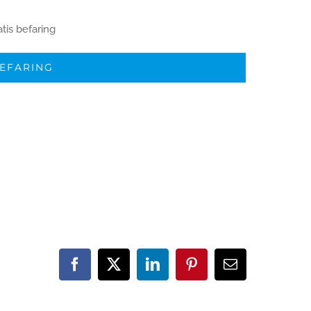
tis befaring
BEFARING
Facebook
X
LinkedIn
Pinterest
E-
post