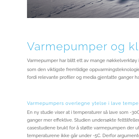
Varmepumper og kli
Varmepumper har blitt ett av mange nøkkelverktøy i k
som den viktigste fremtidige oppvarmingsteknologi
fordi relevante profiler og media gjentatte ganger ha
Varmepumpers overlegne ytelse i lave tempe
En ny studie viser at i temperaturer så lave som -30
ganger mer effektive. Studien undersøkte felttilfel
casestudiene brukt for å støtte varmepumpen der ut
temperaturene ikke går under -5C. Derfor argumente