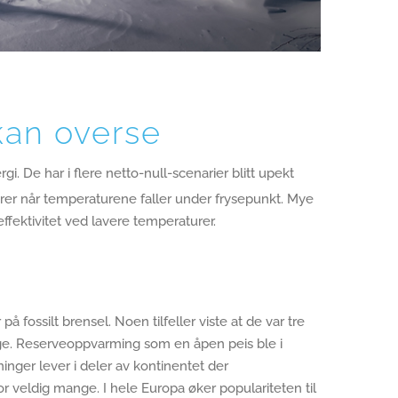
kan overse
 De har i flere netto-null-scenarier blitt upekt
rer når temperaturene faller under frysepunkt. Mye
effektivitet ved lavere temperaturer.
fossilt brensel. Noen tilfeller viste at de var tre
rige. Reserveoppvarming som en åpen peis ble i
nger lever i deler av kontinentet der
veldig mange. I hele Europa øker populariteten til