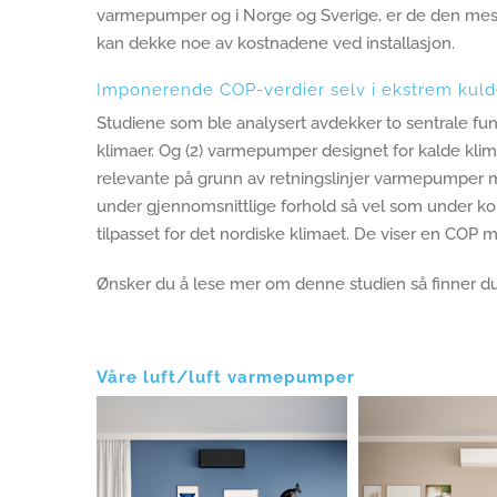
varmepumper og i Norge og Sverige, er de den mest v
kan dekke noe av kostnadene ved installasjon.
Imponerende COP-verdier selv i ekstrem kul
Studiene som ble analysert avdekker to sentrale fun
klimaer. Og (2) varmepumper designet for kalde klima
relevante på grunn av retningslinjer varmepumper m
under gjennomsnittlige forhold så vel som under kor
tilpasset for det nordiske klimaet. De viser en COP m
Ønsker du å lese mer om denne studien så finner du
Våre luft/luft varmepumper