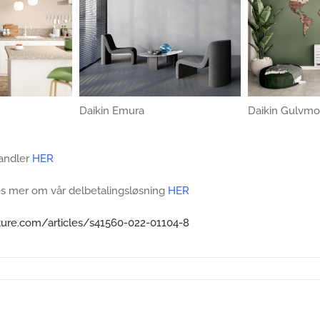
Daikin Emura
Daikin Gulvmo
handler
HER
s mer om vår delbetalingsløsning
HER
ture.com/articles/s41560-022-01104-8