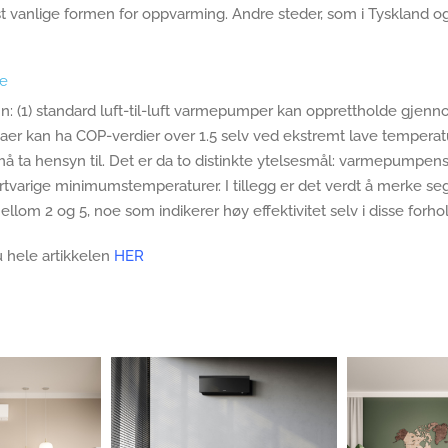
anlige formen for oppvarming. Andre steder, som i Tyskland og Ir
de
n: (1) standard luft-til-luft varmepumper kan opprettholde gjenn
er kan ha COP-verdier over 1.5 selv ved ekstremt lave temperatur
å ta hensyn til. Det er da to distinkte ytelsesmål: varmepumpen
tvarige minimumstemperaturer. I tillegg er det verdt å merke seg
ellom 2 og 5, noe som indikerer høy effektivitet selv i disse forho
 hele artikkelen
HER