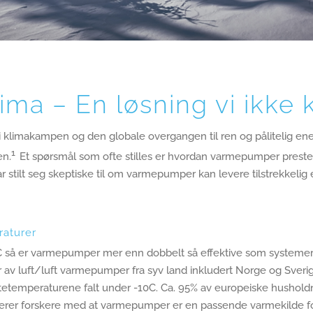
ma – En løsning vi ikke 
limakampen og den globale overgangen til ren og pålitelig energi.
1
en.
Et spørsmål som ofte stilles er hvordan varmepumper preste
r stilt seg skeptiske til om varmepumper kan levere tilstrekkelig 
raturer
C så er varmepumper mer enn dobbelt så effektive som systemer på 
ler av luft/luft varmepumper fra syv land inkludert Norge og Sve
etemperaturene falt under -10C. Ca. 95% av europeiske husholdni
rer forskere med at varmepumper er en passende varmekilde for 