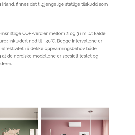
land, finnes det tilgjengelige statlige tilskudd som
omsnittlige COP-verdier mellom 2 og 3 i mildt kalde
er, inkludert ned til −30°C. Begge intervallene er
s effektivitet i å dekke oppvarmingsbehov både
 at de nordiske modellene er spesielt testet og
ldene.