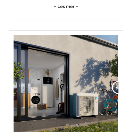
–
Les mer
–