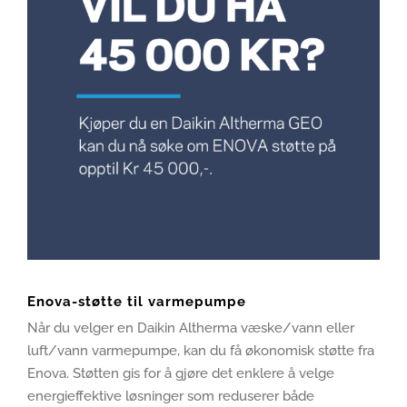
Enova-støtte til varmepumpe
Når du velger en Daikin Altherma væske/vann eller
luft/vann varmepumpe, kan du få økonomisk støtte fra
Enova. Støtten gis for å gjøre det enklere å velge
energieffektive løsninger som reduserer både