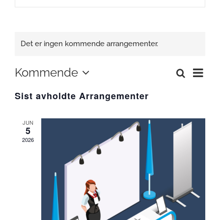
Det er ingen kommende arrangementer.
Arra
Kommende
Søk
Arrangemen
Liste
Views
Velg
Search
Navig
Sist avholdte Arrangementer
and
dato.
Views
Navigation
JUN
5
2026