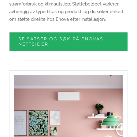
strømforbruk og klimautslipp. Støttebeløpet varierer
avhengig av type tiltak og produkt, og du søker enkelt
om støtte direkte hos Enova etter installasjon.
SE SATSER OG SØK PÅ ENOVAS
NETTSIDER