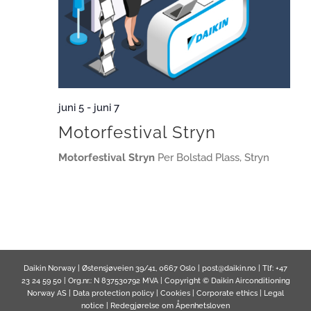
juni 5
-
juni 7
Motorfestival Stryn
Motorfestival Stryn
Per Bolstad Plass, Stryn
Daikin Norway | Østensjøveien 39/41, 0667 Oslo | post@daikin.no | Tlf: +47
23 24 59 50 | Org.nr.: N 837530792 MVA | Copyright © Daikin Airconditioning
Norway AS |
Data protection policy
|
Cookies
|
Corporate ethics
|
Legal
notice
|
Redegjørelse om Åpenhetsloven