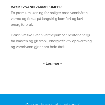
VÆSKE/VANN VARMEPUMPER
En premium løsning for boliger med vannbåren
varme og fokus på langsiktig komfort og lavt
energiforbruk.
Daikin væske/vann varmepumper henter energi
fra bakken og gir stabil, energieffektiv oppvarming
og varmtvann gjennom hele året.
–
Les mer
–
Ønsker du en gratis befaring?