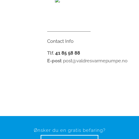
Contact Info
Tlf.
41 85 58 88
E-post
post@valdresvarmepumpe.no
Ønsker du en gratis befaring?