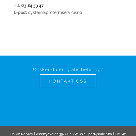
Tlf.
63 84 33 47
E-post
oystein@protermservice.no
Ønsker du en gratis befaring?
KONTAKT OSS
Daikin Norway | Østensjøveien 39/41, 0667 Oslo | post@daikin.no | Tlf: +47