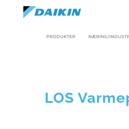
Skip
to
content
PRODUKTER
NÆRING/INDUSTR
LOS Varmep