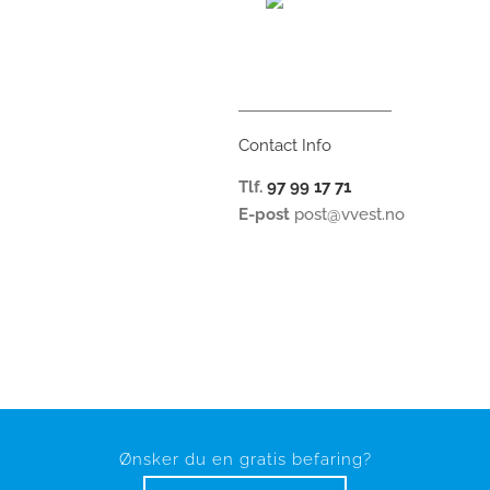
Contact Info
Tlf.
97 99 17 71
E-post
post@vvest.no
Ønsker du en gratis befaring?