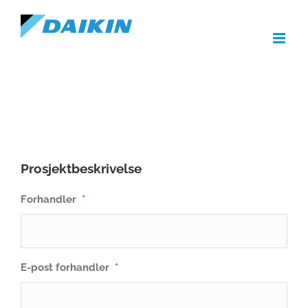
Skip
to
content
Prosjektbeskrivelse
Forhandler
*
E-post forhandler
*