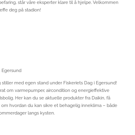
befaring, står våre eksperter klare til å hjelpe. Velkommen
treffe deg på stadion!
, Egersund
 stiller med egen stand under Fiskeriets Dag i Egersund!
prat om varmepumper, aircondition og energieffektive
idsbolig. Her kan du se aktuelle produkter fra Daikin, få
r om hvordan du kan sikre et behagelig inneklima – både
sommerdager langs kysten.