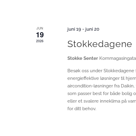
JUN
juni 19
-
juni 20
19
2026
Stokkedagene
Stokke Senter
Kornmagasingata
Besøk oss under Stokkedagene f
energieffektive løsninger til 
aircondition-løsninger fra Daikin
som passer best for både bolig o
eller et svalere inneklima på va
for ditt behov.