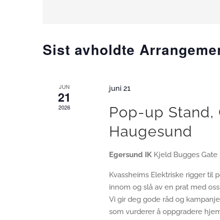
Sist avholdte Arrangeme
JUN
juni 21
21
2026
Pop-up Stand,
Haugesund
Egersund IK
Kjeld Bugges Gate 
Kvassheims Elektriske rigger t
innom og slå av en prat med oss
Vi gir deg gode råd og kampanjet
som vurderer å oppgradere hjemm