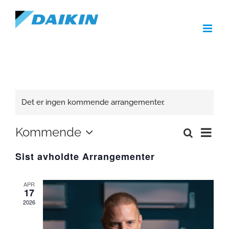
Skip
to
content
Det er ingen kommende arrangementer.
Arra
Kommende
Søk
Arrangemen
Liste
Views
Velg
Search
Navig
Sist avholdte Arrangementer
and
dato.
Views
Navigation
APR
17
2026