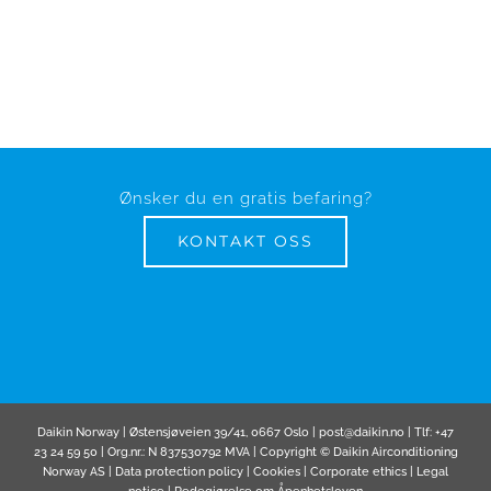
Ønsker du en gratis befaring?
KONTAKT OSS
Daikin Norway | Østensjøveien 39/41, 0667 Oslo | post@daikin.no | Tlf: +47
23 24 59 50 | Org.nr.: N 837530792 MVA | Copyright © Daikin Airconditioning
Norway AS |
Data protection policy
|
Cookies
|
Corporate ethics
|
Legal