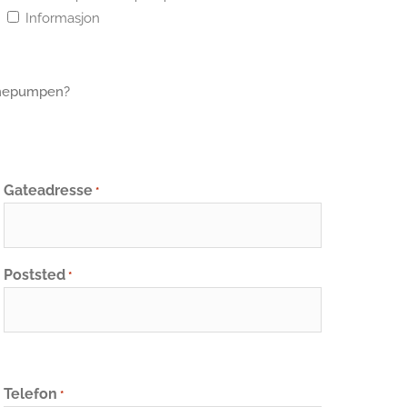
Informasjon
armepumpen?
Gateadresse
*
Poststed
*
Telefon
*