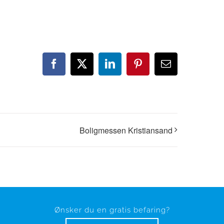
Facebook
X
LinkedIn
Pinterest
E-
post
Boligmessen Kristiansand
Ønsker du en gratis befaring?