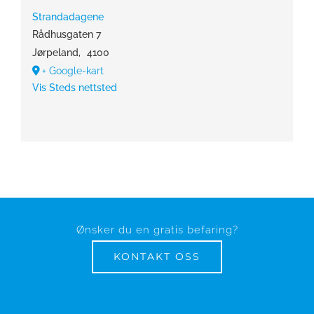
Strandadagene
Rådhusgaten 7
Jørpeland
,
4100
+ Google-kart
Vis Steds nettsted
Ønsker du en gratis befaring?
KONTAKT OSS