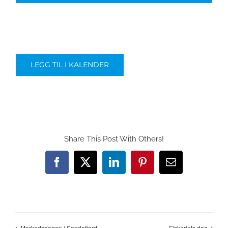
LEGG TIL I KALENDER
Share This Post With Others!
Facebook
X
LinkedIn
Pinterest
E-
post
Markedsdagen i Sandefjord
Fiskeriets dag