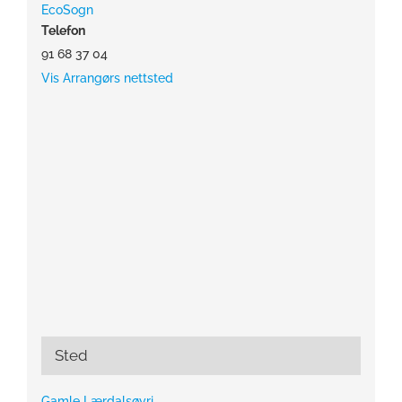
EcoSogn
Telefon
91 68 37 04
Vis Arrangørs nettsted
Sted
Gamle Lærdalsøyri