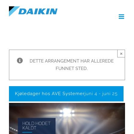
Skip
to
content
×
DETTE ARRANGEMENT HAR ALLEREDE
FUNNET STED.
Kjøledager hos AVE Systemer
juni 4
-
juni 25