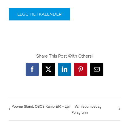
LEGG TIL I KALENDER
Share This Post With Others!
Facebook
X
LinkedIn
Pinterest
E-
post
Pop-up Stand, OBOS Kamp EIK – Lyn
Varmepumpedag
Porsgrunn