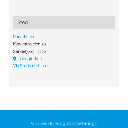
Sted
Runarhallen
Klavenesveien 20
Sandefjord
,
3220
+ Google-kart
Vis Steds nettsted
Ønsker du en gratis befaring?