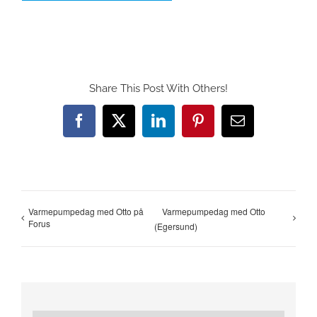
Share This Post With Others!
Facebook
X
LinkedIn
Pinterest
E-
post
Varmepumpedag med Otto på
Varmepumpedag med Otto
Forus
(Egersund)