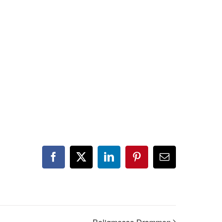
Facebook
X
LinkedIn
Pinterest
E-
post