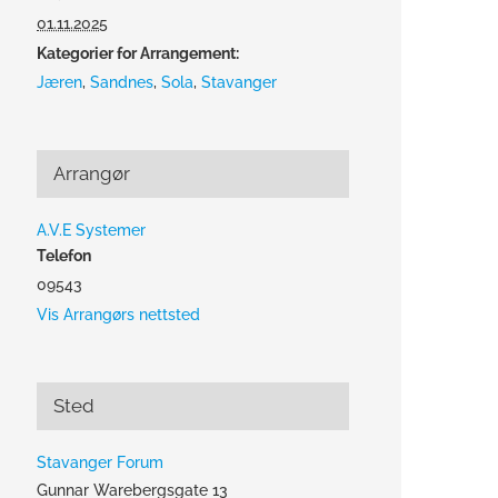
01.11.2025
Kategorier for Arrangement:
Jæren
,
Sandnes
,
Sola
,
Stavanger
Arrangør
A.V.E Systemer
Telefon
09543
Vis Arrangørs nettsted
Sted
Stavanger Forum
Gunnar Warebergsgate 13