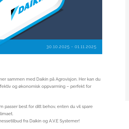
30.10.2025
-
01.11.2025
stemer sammen med Daikin på Agrovisjon. Her kan du
fektiv og økonomisk oppvarming – perfekt for
 passer best for ditt behov, enten du vil spare
limaet.
essetilbud fra Daikin og A.V.E Systemer!