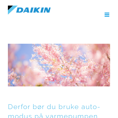
Skip
to
content
Derfor bør du bruke auto-
modus på varmepumpen