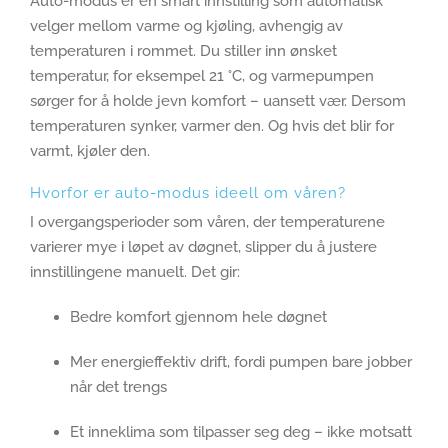
Auto-modus er en smart innstilling som automatisk
velger mellom varme og kjøling, avhengig av
temperaturen i rommet. Du stiller inn ønsket
temperatur, for eksempel 21 °C, og varmepumpen
sørger for å holde jevn komfort – uansett vær. Dersom
temperaturen synker, varmer den. Og hvis det blir for
varmt, kjøler den.
Hvorfor er auto-modus ideell om våren?
I overgangsperioder som våren, der temperaturene
varierer mye i løpet av døgnet, slipper du å justere
innstillingene manuelt. Det gir:
Bedre komfort gjennom hele døgnet
Mer energieffektiv drift, fordi pumpen bare jobber
når det trengs
Et inneklima som tilpasser seg deg – ikke motsatt