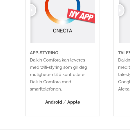
APP-STYRING
TALE
Daikin Comfora kan leveres
Daiki
med wifi-styring som gir deg
med t
muligheten til å kontrollere
tales
Daikin Comfora med
Googl
smarttelefonen.
Alexa
Android
/
Apple