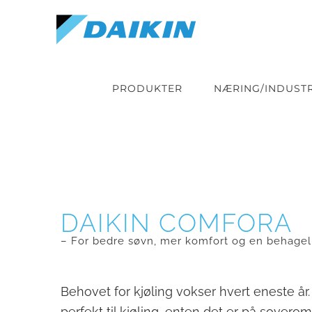
Skip
to
content
PRODUKTER
NÆRING/INDUSTR
DAIKIN COMFORA
– For bedre søvn, mer komfort og en behagel
Behovet for kjøling vokser hvert eneste år.
perfekt til kjøling, enten det er på sover