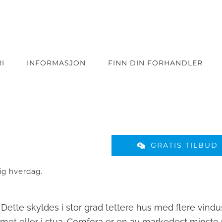
I
INFORMASJON
FINN DIN FORHANDLER
GRATIS TILBUD
ig hverdag.
 Dette skyldes i stor grad tettere hus med flere vindu
ommet eller i stua. Comfora er en av markedest minste