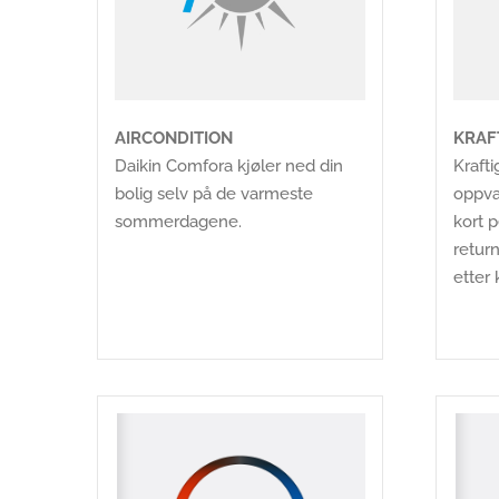
AIRCONDITION
KRAF
Daikin Comfora kjøler ned din
Krafti
bolig selv på de varmeste
oppvar
sommerdagene.
kort 
return
etter 