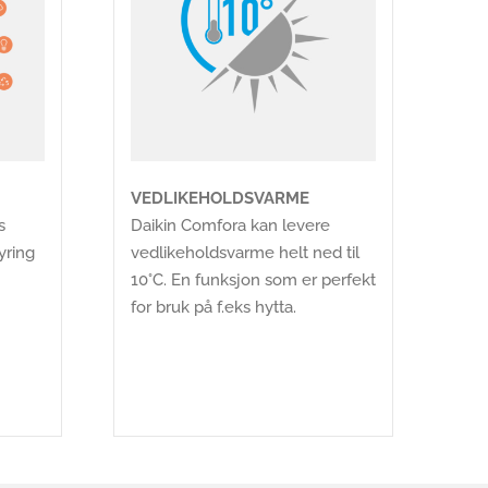
VEDLIKEHOLDSVARME
s
Daikin Comfora kan levere
yring
vedlikeholdsvarme helt ned til
10°C. En funksjon som er perfekt
for bruk på f.eks hytta.