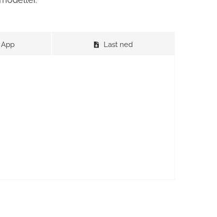
 App
Last ned