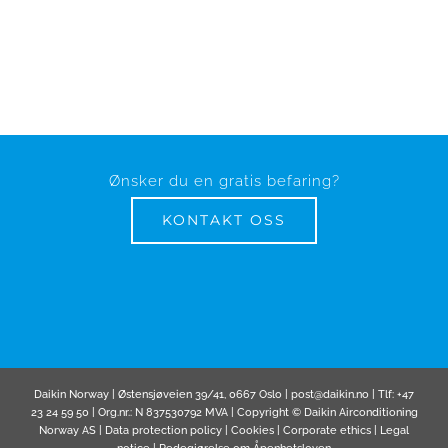
Ønsker du en gratis befaring?
KONTAKT OSS
Daikin Norway | Østensjøveien 39/41, 0667 Oslo | post@daikin.no | Tlf: +47
23 24 59 50 | Org.nr.: N 837530792 MVA | Copyright © Daikin Airconditioning
Norway AS |
Data protection policy
|
Cookies
|
Corporate ethics
|
Legal