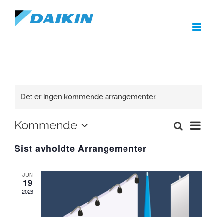
Skip
to
content
Det er ingen kommende arrangementer.
Arra
Kommende
Søk
Arrangemen
Liste
Views
Velg
Search
Navig
Sist avholdte Arrangementer
and
dato.
Views
Navigation
JUN
19
2026