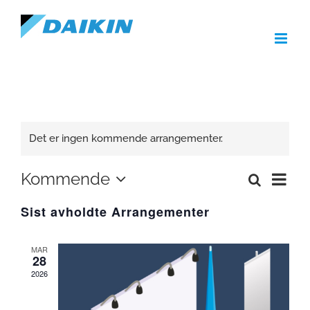
Skip
to
content
Det er ingen kommende arrangementer.
Arra
Kommende
Søk
Arrangemen
Liste
Views
Velg
Search
Navig
Sist avholdte Arrangementer
and
dato.
Views
Navigation
MAR
28
2026