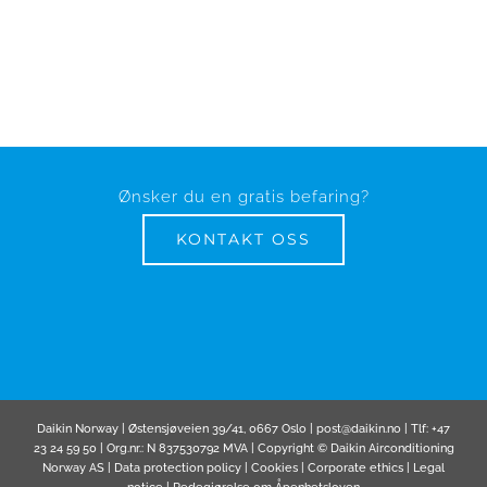
Ønsker du en gratis befaring?
KONTAKT OSS
Daikin Norway | Østensjøveien 39/41, 0667 Oslo | post@daikin.no | Tlf: +47
23 24 59 50 | Org.nr.: N 837530792 MVA | Copyright © Daikin Airconditioning
Norway AS |
Data protection policy
|
Cookies
|
Corporate ethics
|
Legal